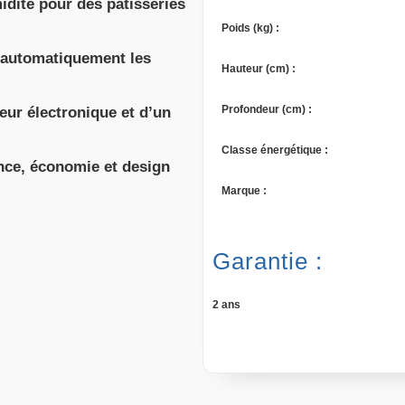
idité pour des pâtisseries
Poids (kg)
:
 automatiquement les
Hauteur (cm)
:
Profondeur (cm)
:
eur électronique et d’un
Classe énergétique
:
nce, économie et design
Marque
:
Garantie :
2 ans