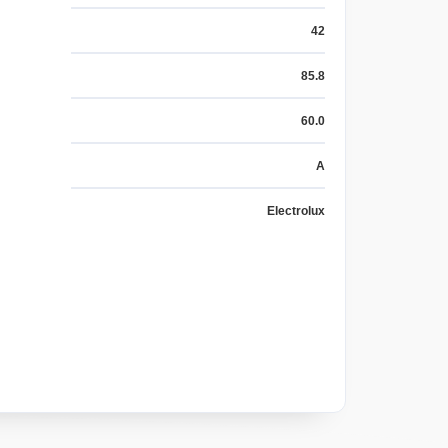
42
85.8
60.0
A
Electrolux