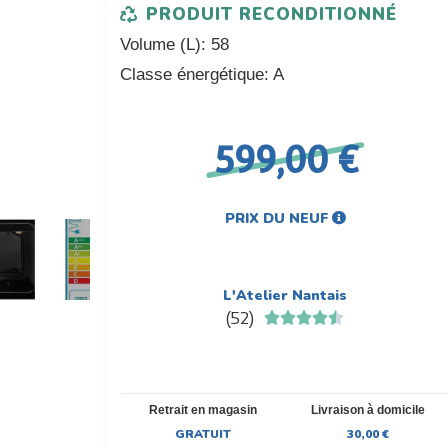
PRODUIT RECONDITIONNÉ
Volume (L)
:
58
Classe énergétique
:
A
599,00 €
PRIX DU NEUF
L'Atelier Nantais
(
52
)





Retrait en magasin
Livraison à domicile
GRATUIT
30,00 €