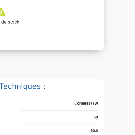
 de stock
 Techniques :
LKR664177W
58
60.0