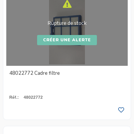
Rupture de stock
CRÉER UNE ALERTE
48022772 Cadre filtre
Réf.
:
48022772