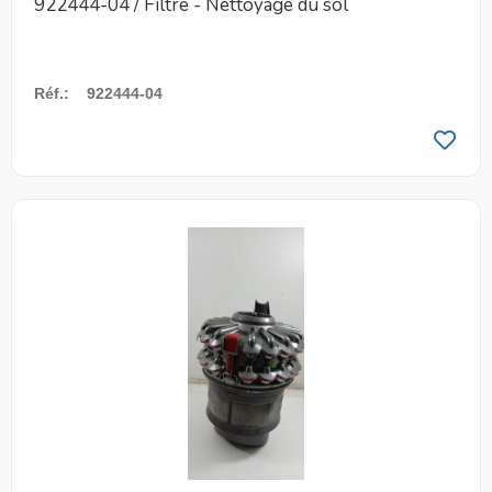
922444-04 / Filtre - Nettoyage du sol
Réf.
:
922444-04