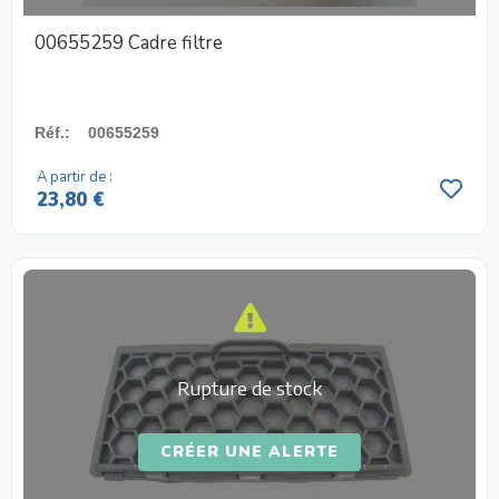
00655259 Cadre filtre
Réf.
:
00655259
A partir de :
23,80 €
Rupture de stock
CRÉER UNE ALERTE