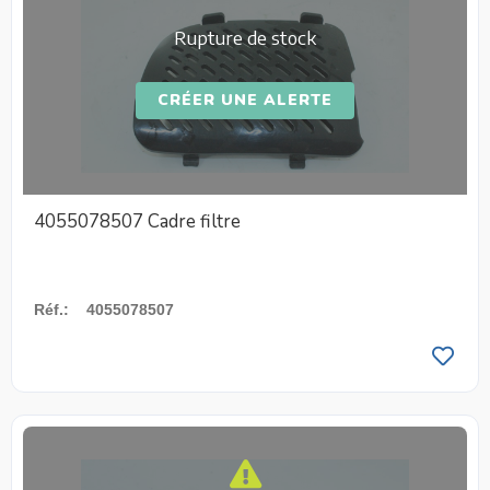
Rupture de stock
CRÉER UNE ALERTE
4055078507 Cadre filtre
Réf.
:
4055078507