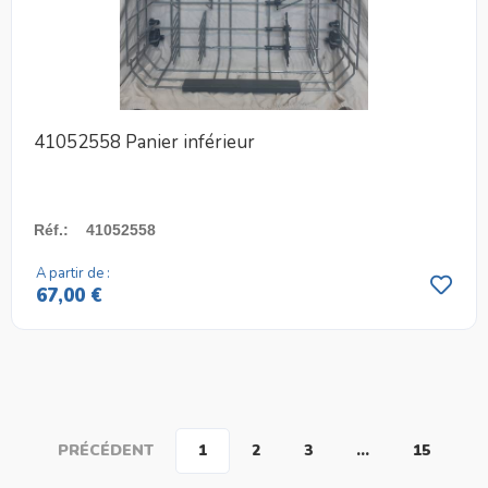
41052558 Panier inférieur
Réf.
:
41052558
A partir de :
67,00 €
PRÉCÉDENT
1
2
3
…
15