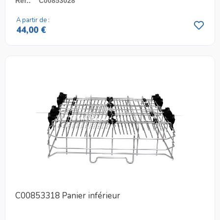
Réf.
:
C00853028
A partir de :
44,00 €
C00853318 Panier inférieur