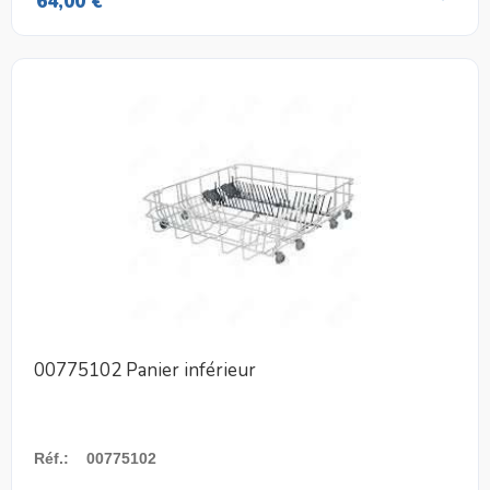
64,00 €
00775102 Panier inférieur
Réf.
:
00775102