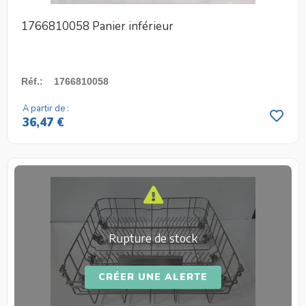
1766810058 Panier inférieur
Réf.
:
1766810058
A partir de :
36,47 €
Rupture de stock
CRÉER UNE ALERTE