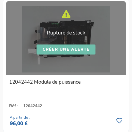
Rupture de stock
CRÉER UNE ALERTE
12042442 Module de puissance
Réf.
:
12042442
A partir de :
96,00 €