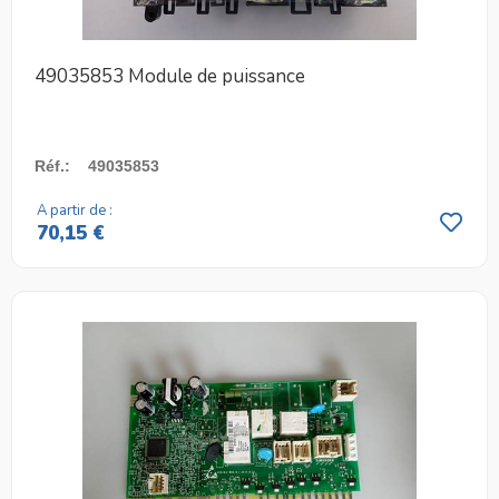
49035853 Module de puissance
Réf.
:
49035853
A partir de :
70,15 €