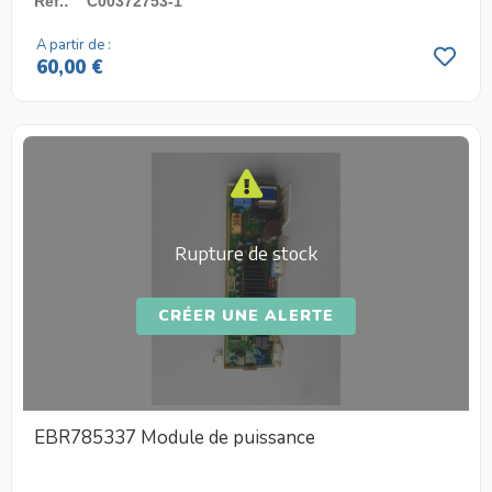
Réf.
:
C00372753-1
A partir de :
60,00 €
Rupture de stock
CRÉER UNE ALERTE
EBR785337 Module de puissance