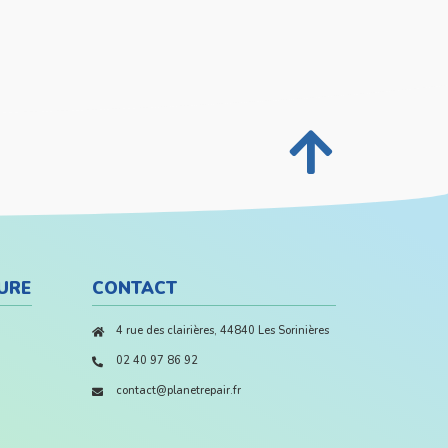
URE
CONTACT
4 rue des clairières, 44840 Les Sorinières
02 40 97 86 92
contact@planetrepair.fr