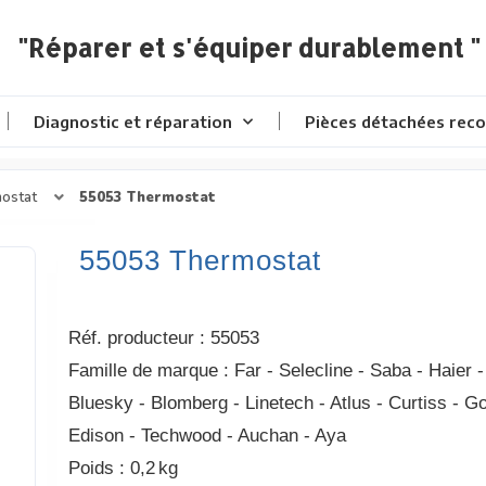
"Réparer et s'équiper durablement "
Diagnostic et réparation
Pièces détachées reco
ostat
55053 Thermostat
55053 Thermostat
Réf. producteur
:
55053
Famille de marque
:
Far - Selecline - Saba - Haier -
Bluesky - Blomberg - Linetech - Atlus - Curtiss - G
Edison - Techwood - Auchan - Aya
Poids
:
0,2 kg