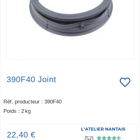
390F40 Joint
Réf. producteur
:
390F40
Poids
:
2 kg
L'ATELIER NANTAIS
22,40 €
(
52
)




