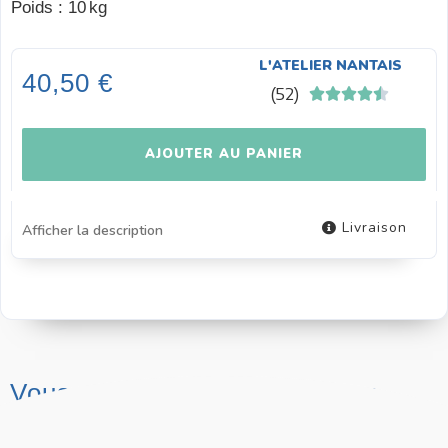
Poids
:
10 kg
L'ATELIER NANTAIS
40,50 €
(
52
)





AJOUTER AU PANIER
Livraison
Afficher la description
Vous pouvez aussi adopter un
produit reconditionné !