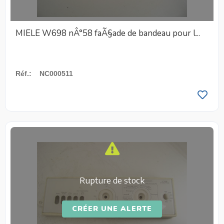
MIELE W698 nÂ°58 faÃ§ade de bandeau pour l...
Réf.
:
NC000511
Rupture de stock
CRÉER UNE ALERTE