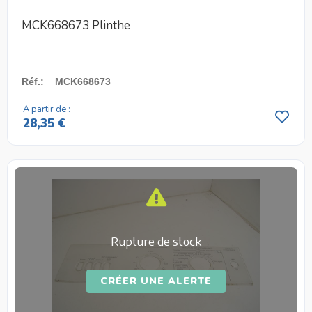
MCK668673 Plinthe
Réf.
:
MCK668673
A partir de :
28,35 €
Rupture de stock
CRÉER UNE ALERTE