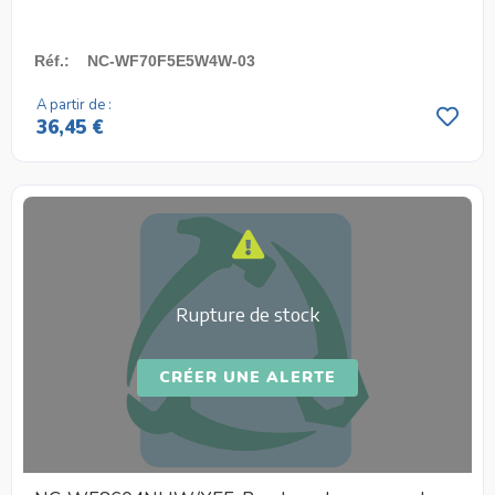
Réf.
:
NC-WF70F5E5W4W-03
A partir de :
36,45 €
Rupture de stock
CRÉER UNE ALERTE