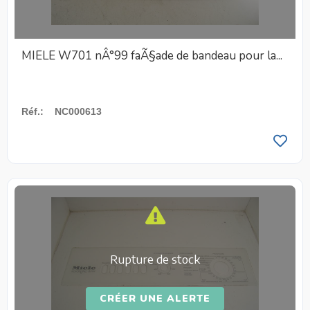
MIELE W701 nÂ°99 faÃ§ade de bandeau pour la...
Réf.
:
NC000613
Rupture de stock
CRÉER UNE ALERTE