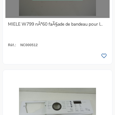
MIELE W799 nÂ°60 faÃ§ade de bandeau pour l...
Réf.
:
NC000512