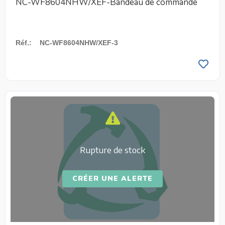
NC-WF8604NHW/XEF-Bandeau de commande
Réf.
:
NC-WF8604NHW/XEF-3
Rupture de stock
CRÉER UNE ALERTE